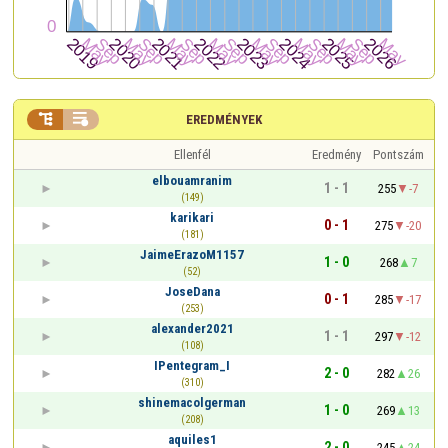


EREDMÉNYEK
Ellenfél
Eredmény
Pontszám
elbouamranim
1 - 1
255
-7
(149)
karikari
0 - 1
275
-20
(181)
JaimeErazoM1157
1 - 0
268
7
(52)
JoseDana
0 - 1
285
-17
(253)
alexander2021
1 - 1
297
-12
(108)
IPentegram_I
2 - 0
282
26
(310)
shinemacolgerman
1 - 0
269
13
(208)
aquiles1
2 - 0
245
24