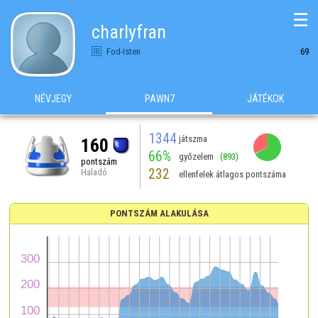
☰
charlyfran
Fod-Isten
69
NÉVJEGY
PAWN7
JÁTÉKOK
1344
játszma
160
66%
győzelem
(893)
pontszám
232
Haladó
ellenfelek átlagos pontszáma
PONTSZÁM ALAKULÁSA