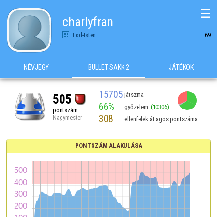
☰
charlyfran
Fod-Isten
69
NÉVJEGY
BULLET SAKK 2
JÁTÉKOK
15705
játszma
505
66%
győzelem
(10306)
pontszám
308
Nagymester
ellenfelek átlagos pontszáma
PONTSZÁM ALAKULÁSA