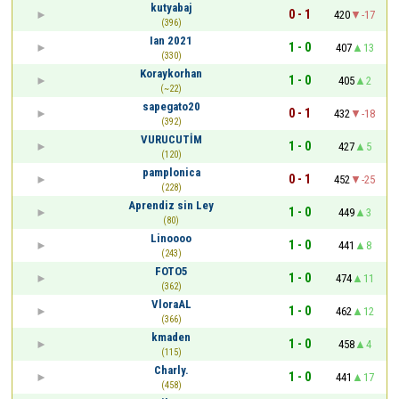
kutyabaj
0 - 1
420
-17
(396)
Ian 2021
1 - 0
407
13
(330)
Koraykorhan
1 - 0
405
2
(~22)
sapegato20
0 - 1
432
-18
(392)
VURUCUTİM
1 - 0
427
5
(120)
pamplonica
0 - 1
452
-25
(228)
Aprendiz sin Ley
1 - 0
449
3
(80)
Linoooo
1 - 0
441
8
(243)
FOTO5
1 - 0
474
11
(362)
VloraAL
1 - 0
462
12
(366)
kmaden
1 - 0
458
4
(115)
Charly.
1 - 0
441
17
(458)