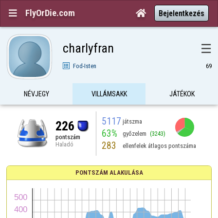
FlyOrDie.com


Bejelentkezés
charlyfran
☰
Fod-Isten
69
NÉVJEGY
VILLÁMSAKK
JÁTÉKOK
5117
játszma
226
63%
győzelem
(3243)
pontszám
283
Haladó
ellenfelek átlagos pontszáma
PONTSZÁM ALAKULÁSA