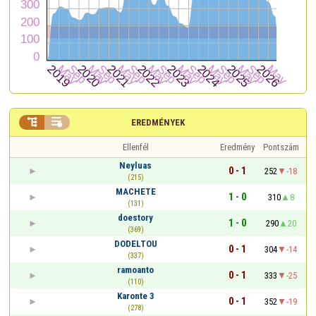


EREDMÉNYEK
Ellenfél
Eredmény
Pontszám
Neyluas
0 - 1
252
-18
(215)
MACHETE
1 - 0
310
8
(131)
doestory
1 - 0
290
20
(369)
DODELTOU
0 - 1
304
-14
(337)
ramoanto
0 - 1
333
-25
(110)
Karonte 3
0 - 1
352
-19
(278)