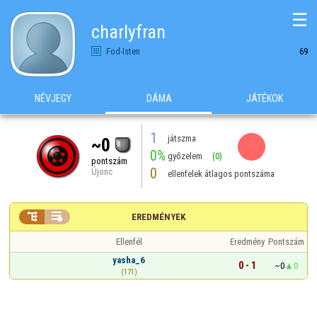
☰
charlyfran
Fod-Isten
69
NÉVJEGY
DÁMA
JÁTÉKOK
1
játszma
~0
0%
győzelem
(0)
pontszám
0
Újonc
ellenfelek átlagos pontszáma


EREDMÉNYEK
Ellenfél
Eredmény
Pontszám
yasha_6
0 - 1
~0
0
(171)