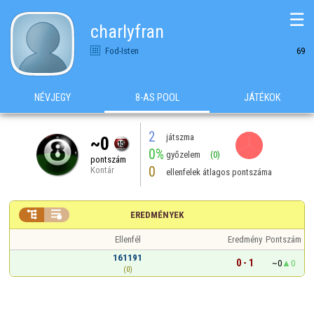
☰
charlyfran
Fod-Isten
69
NÉVJEGY
8-AS POOL
JÁTÉKOK
2
játszma
~0
0%
győzelem
(0)
pontszám
0
Kontár
ellenfelek átlagos pontszáma


EREDMÉNYEK
Ellenfél
Eredmény
Pontszám
161191
0 - 1
~0
0
(0)