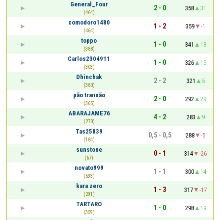
General_Four
2 - 0
358
31
(464)
comodoro1480
1 - 2
359
-1
(464)
toppo
1 - 0
341
18
(388)
Carlos2304911
1 - 0
326
15
(303)
Dhinchak
2 - 2
321
5
(380)
pão transão
2 - 0
292
29
(365)
ABARAJAME76
4 - 2
283
9
(270)
Tas25839
0,5 - 0,5
288
-5
(184)
sunstone
0 - 1
314
-26
(67)
novato999
1 - 1
300
14
(533)
kara zero
1 - 3
317
-17
(291)
TARTARO
1 - 0
298
19
(359)