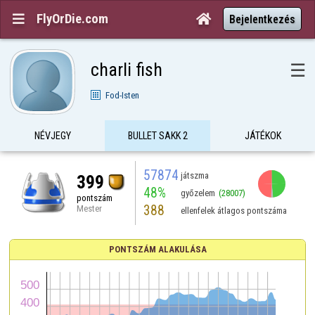
FlyOrDie.com


Bejelentkezés
charli fish
☰
Fod-Isten
NÉVJEGY
BULLET SAKK 2
JÁTÉKOK
57874
játszma
399
48%
győzelem
(28007)
pontszám
388
Mester
ellenfelek átlagos pontszáma
PONTSZÁM ALAKULÁSA