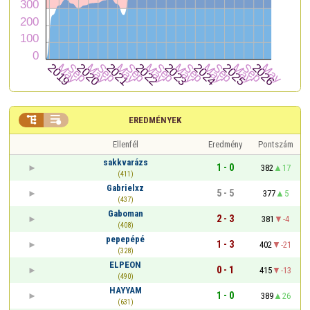


EREDMÉNYEK
Ellenfél
Eredmény
Pontszám
sakkvarázs
1 - 0
382
17
(411)
Gabrielxz
5 - 5
377
5
(437)
Gaboman
2 - 3
381
-4
(408)
pepepépé
1 - 3
402
-21
(328)
ELPEON
0 - 1
415
-13
(490)
HAYYAM
1 - 0
389
26
(631)