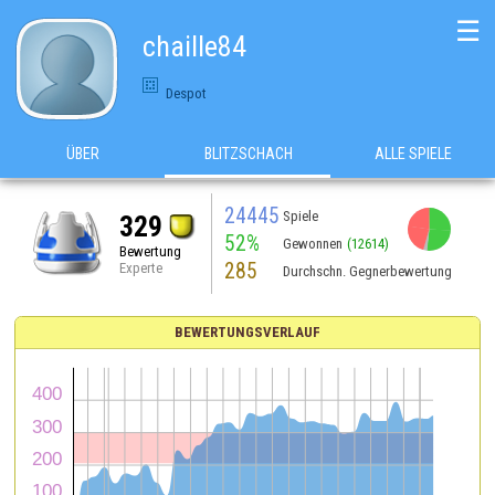
☰
chaille84
Despot
ÜBER
BLITZSCHACH
ALLE SPIELE
24445
Spiele
329
52%
Gewonnen
(12614)
Bewertung
285
Experte
Durchschn. Gegnerbewertung
BEWERTUNGSVERLAUF