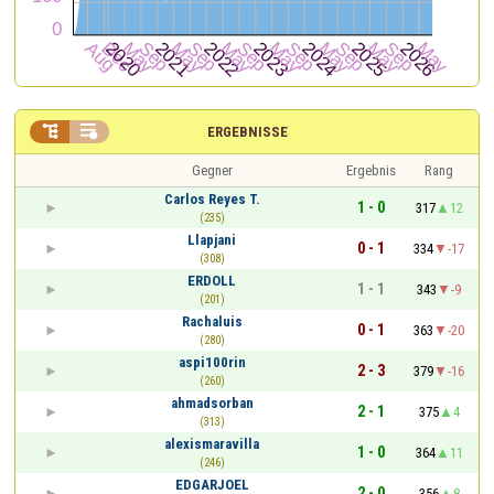


ERGEBNISSE
Gegner
Ergebnis
Rang
Carlos Reyes T.
1 - 0
317
12
(235)
Llapjani
0 - 1
334
-17
(308)
ERDOLL
1 - 1
343
-9
(201)
Rachaluis
0 - 1
363
-20
(280)
aspi100rin
2 - 3
379
-16
(260)
ahmadsorban
2 - 1
375
4
(313)
alexismaravilla
1 - 0
364
11
(246)
EDGARJOEL
2 - 0
356
8