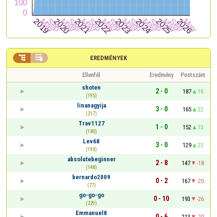


EREDMÉNYEK
Ellenfél
Eredmény
Pontszám
shoten
2 - 0
187
16
(195)
linanagyija
3 - 0
165
22
(217)
Trav1127
1 - 0
152
13
(180)
Lev68
3 - 0
129
23
(190)
absolutebeginner
2 - 8
147
-18
(148)
bernardo2009
0 - 2
167
-20
(77)
go-go-go
0 - 10
193
-26
(229)
Emmanuel8
0 - 6
213
-20