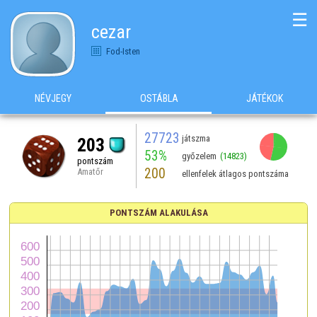
☰
cezar
Fod-Isten
NÉVJEGY
OSTÁBLA
JÁTÉKOK
27723
játszma
203
53%
győzelem
(14823)
pontszám
200
Amatőr
ellenfelek átlagos pontszáma
PONTSZÁM ALAKULÁSA