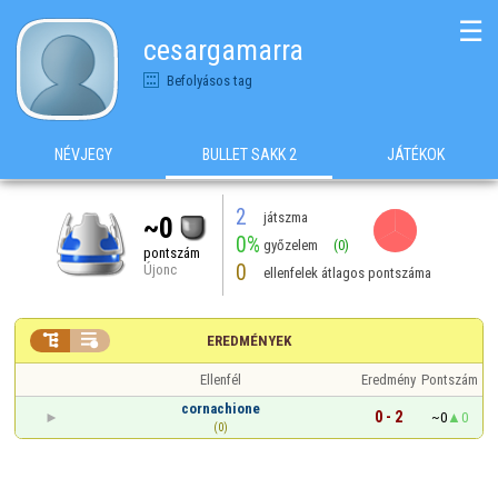
☰
cesargamarra
Befolyásos tag
NÉVJEGY
BULLET SAKK 2
JÁTÉKOK
2
játszma
~0
0%
győzelem
(0)
pontszám
0
Újonc
ellenfelek átlagos pontszáma


EREDMÉNYEK
Ellenfél
Eredmény
Pontszám
cornachione
0 - 2
~0
0
(0)