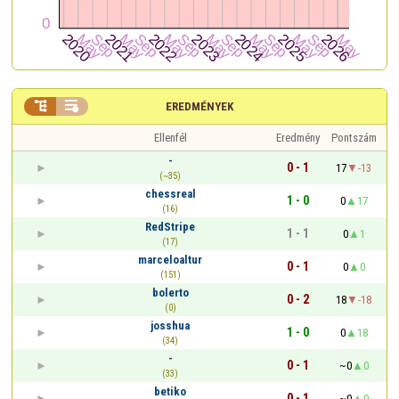


EREDMÉNYEK
Ellenfél
Eredmény
Pontszám
-
0 - 1
17
-13
(~35)
chessreal
1 - 0
0
17
(16)
RedStripe
1 - 1
0
1
(17)
marceloaltur
0 - 1
0
0
(151)
bolerto
0 - 2
18
-18
(0)
josshua
1 - 0
0
18
(34)
-
0 - 1
~0
0
(33)
betiko
0 - 1
~0
0