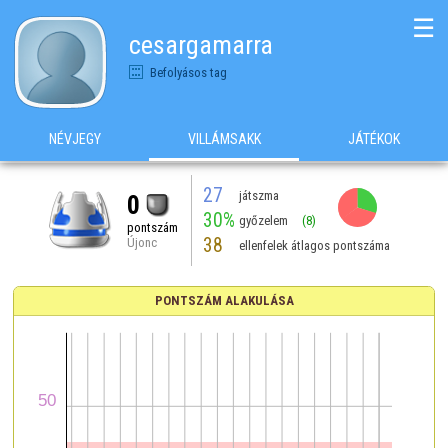
☰
cesargamarra
Befolyásos tag
NÉVJEGY
VILLÁMSAKK
JÁTÉKOK
27
játszma
0
30%
győzelem
(8)
pontszám
38
Újonc
ellenfelek átlagos pontszáma
PONTSZÁM ALAKULÁSA