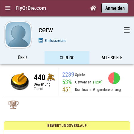
FlyOrDie.com


Anmelden
cerw
☰
Einflussreiche
ÜBER
CURLING
ALLE SPIELE
2289
Spiele
440
53%
Gewonnen
(1204)
Bewertung
451
Talent
Durchschn. Gegnerbewertung
BEWERTUNGSVERLAUF