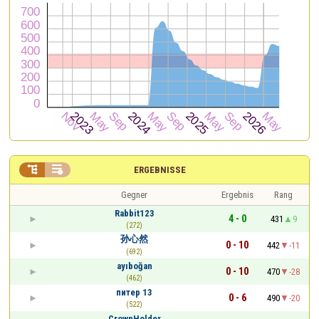


ERGEBNISSE
Gegner
Ergebnis
Rang
Rabbit123
4 - 0
431
9
(272)
孙心然
0 - 10
442
-11
(692)
ayıboğan
0 - 10
470
-28
(462)
питер 13
0 - 6
490
-20
(522)
CrownHolder