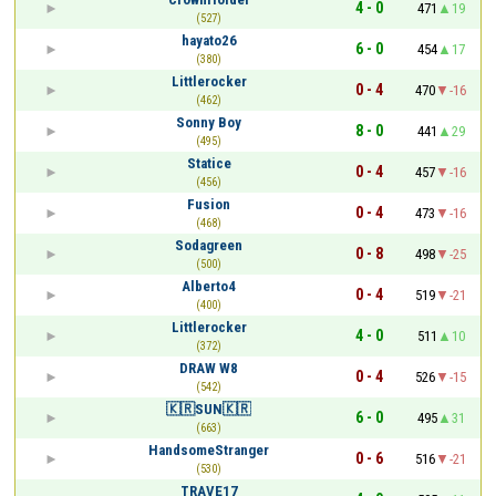
4 - 0
471
19
(527)
hayato26
6 - 0
454
17
(380)
Littlerocker
0 - 4
470
-16
(462)
Sonny Boy
8 - 0
441
29
(495)
Statice
0 - 4
457
-16
(456)
Fusion
0 - 4
473
-16
(468)
Sodagreen
0 - 8
498
-25
(500)
Alberto4
0 - 4
519
-21
(400)
Littlerocker
4 - 0
511
10
(372)
DRAW W8
0 - 4
526
-15
(542)
🇰🇷SUN🇰🇷
6 - 0
495
31
(663)
HandsomeStranger
0 - 6
516
-21
(530)
TRAVE17