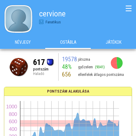
☰
cervione
Fanatikus
NÉVJEGY
OSTÁBLA
JÁTÉKOK
19578
játszma
617
48%
győzelem
(9341)
pontszám
656
Haladó
ellenfelek átlagos pontszáma
PONTSZÁM ALAKULÁSA