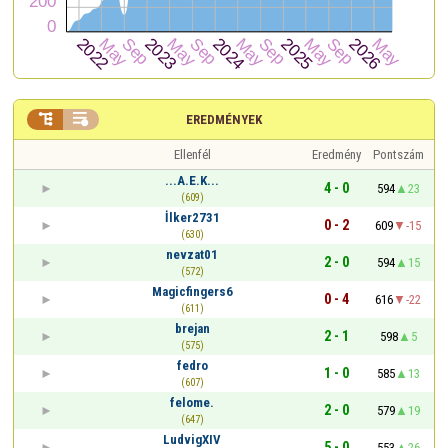


EREDMÉNYEK
Ellenfél
Eredmény
Pontszám
...A.E.K...
4 - 0
594
23
(609)
İlker2731
0 - 2
609
-15
(630)
nevzat01
2 - 0
594
15
(572)
Magicfingers6
0 - 4
616
-22
(611)
brejan
2 - 1
598
5
(575)
fedro
1 - 0
585
13
(607)
felome.
2 - 0
579
19
(647)
LudvigXIV
5 - 0
553
26