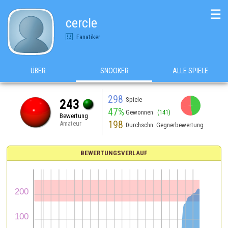
☰
cercle
Fanatiker
ÜBER
SNOOKER
ALLE SPIELE
298
Spiele
243
47%
Gewonnen
(141)
Bewertung
198
Amateur
Durchschn. Gegnerbewertung
BEWERTUNGSVERLAUF