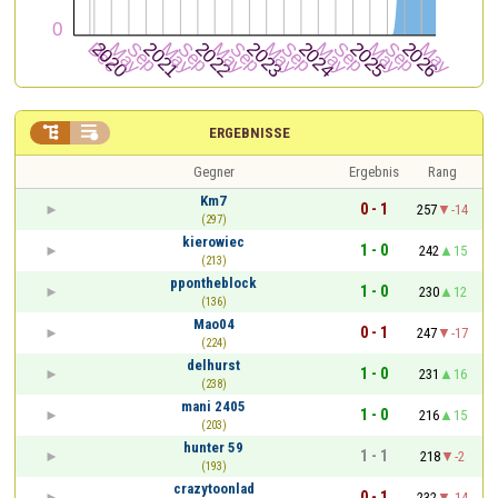


ERGEBNISSE
Gegner
Ergebnis
Rang
Km7
0 - 1
257
-14
(297)
kierowiec
1 - 0
242
15
(213)
ppontheblock
1 - 0
230
12
(136)
Mao04
0 - 1
247
-17
(224)
delhurst
1 - 0
231
16
(238)
mani 2405
1 - 0
216
15
(203)
hunter 59
1 - 1
218
-2
(193)
crazytoonlad
0 - 1
232
-14