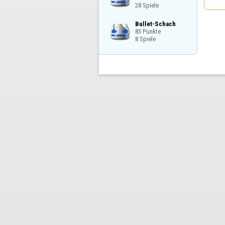
28 Spiele
Bullet-Schach

83 Punkte

8 Spiele