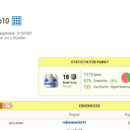
lo10
eigetreten:
5/14/2007
ne:
vor 2 Stunden
STATISTIK FÜR PAWN7
1919
Spiele
18
42%
Gewonnen
(815)
Bewertung
153
Novize
Durchschn. Gegnerbewert

ERGEBNISSE
Gegner
Erg
robinmaster01
1
vor 5 Jahren