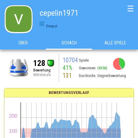
☰
cepelin1971
Despot
ÜBER
SCHACH
ALLE SPIELE
10704
Spiele
128
41%
Gewonnen
(4356)
Bewertung
131
Mittelstufe
Durchschn. Gegnerbewertung
BEWERTUNGSVERLAUF