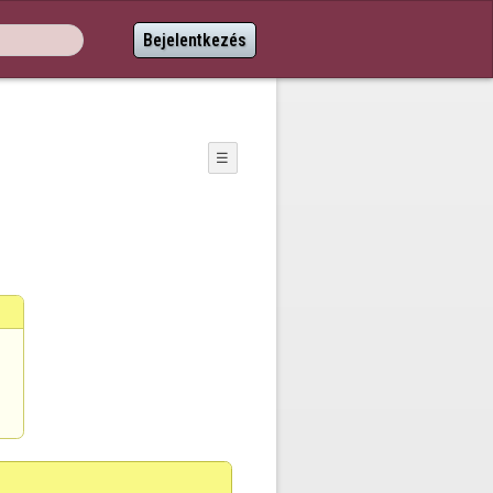
Bejelentkezés
☰