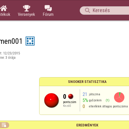




átékok
Versenyek
Fórum
lmen001
t:
12/23/2015
ine:
3 órája
SNOOKER STATISZTIKA
21
játszma
0
5%
győzelem
(1)
pontszám
0
Kezdő
ellenfelek átlagos pontszáma

EREDMÉNYEK