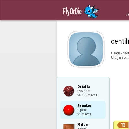
J
centi
Csatlakozot
Utoljára onl
Ostábla

896 pont

26 185 meccs
Snooker

0 pont

21 meccs
Malom


6 pont
