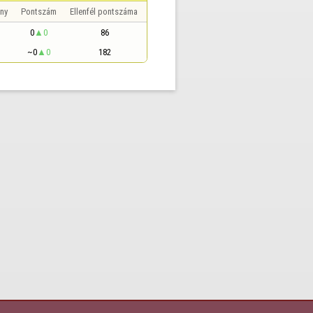
ny
Pontszám
Ellenfél pontszáma
0
0
86
~0
0
182