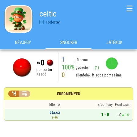
☰
celtic
Fod-Isten
NÉVJEGY
SNOOKER
JÁTÉKOK
1
játszma
~0
100%
győzelem
(1)
pontszám
0
Kezdő
ellenfelek átlagos pontszáma


EREDMÉNYEK
Ellenfél
Eredmény
Pontszám
bta.cz
1 - 0
~0
16
(~0)