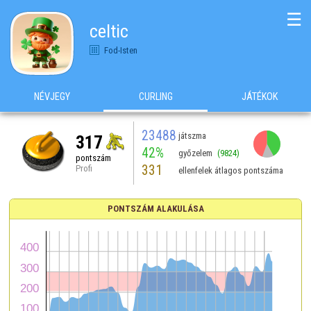
☰
celtic
Fod-Isten
NÉVJEGY
CURLING
JÁTÉKOK
23488
játszma
317
42%
győzelem
(9824)
pontszám
331
Profi
ellenfelek átlagos pontszáma
PONTSZÁM ALAKULÁSA