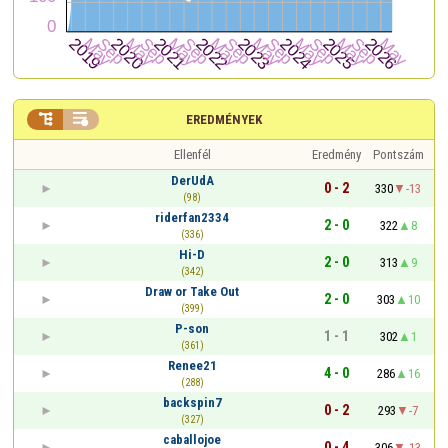


EREDMÉNYEK
Ellenfél
Eredmény
Pontszám
DerUdA
0 - 2
330
-13
(98)
riderfan2334
2 - 0
322
8
(336)
Hi-D
2 - 0
313
9
(342)
Draw or Take Out
2 - 0
303
10
(399)
P-son
1 - 1
302
1
(361)
Renee21
4 - 0
286
16
(288)
backspin7
0 - 2
293
-7
(327)
caballojoe
0 - 4
306
-13