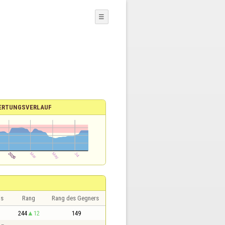
☰
ERTUNGSVERLAUF
is
Rang
Rang des Gegners
244
12
149