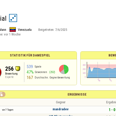
ial
Mann
Venezuela
Beigetreten:
7/6/2025
ne:
vor 1 Woche
STATISTIK FÜR DAMESPIEL
BEW
539
Spiele
256
47%
Gewonnen
(252)
Bewertung
167
Experte
Durchschn. Gegnerbewertung

ERGEBNISSE
Gegner
Ergebn
mandradev
1 - 0
vor 7 Tagen