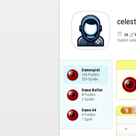
celest


38
Zuletzt onli
Damespiel

256 Punkte

539 Spiele
Dame Bullet

8 Punkte

3 Spiele
Dame 64


0 Punkte

1 Spiel