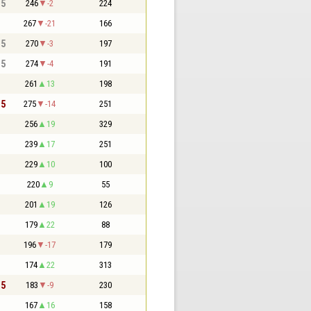
,5
246
-2
224
267
-21
166
,5
270
-3
197
,5
274
-4
191
261
13
198
,5
275
-14
251
256
19
329
239
17
251
229
10
100
220
9
55
201
19
126
179
22
88
196
-17
179
174
22
313
,5
183
-9
230
167
16
158