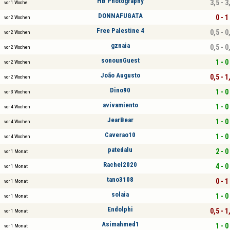
HB Photography
3,5 - 3
vor 1 Woche
DONNAFUGATA
0 - 1
vor 2 Wochen
Free Palestine 4
0,5 - 0
vor 2 Wochen
gznaia
0,5 - 0
vor 2 Wochen
sonounGuest
1 - 0
vor 2 Wochen
João Augusto
0,5 - 1
vor 2 Wochen
Dino90
1 - 0
vor 3 Wochen
avivamiento
1 - 0
vor 4 Wochen
JearBear
1 - 0
vor 4 Wochen
Caverao10
1 - 0
vor 4 Wochen
patedalu
2 - 0
vor 1 Monat
Rachel2020
4 - 0
vor 1 Monat
tano3108
0 - 1
vor 1 Monat
solaia
1 - 0
vor 1 Monat
Endolphi
0,5 - 1
vor 1 Monat
Asimahmed1
1 - 0
vor 1 Monat