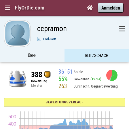
FlyOrDie.com


Anmelden
ccpramon
☰
Fod-Gott
ÜBER
BLITZSCHACH
36151
Spiele
388
55%
Gewonnen
(19714)
Bewertung
263
Meister
Durchschn. Gegnerbewertung
BEWERTUNGSVERLAUF