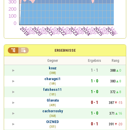


ERGEBNISSE
Gegner
Ergebnis
Rang
koaz
1 - 1
388
0
(388)
charagni1
1 - 0
380
8
(189)
fatchess11
1 - 0
372
8
(181)
Glavata
0 - 1
387
-15
(409)
cachorrosky
1 - 0
371
16
(368)
OIZNED
0 - 1
391
-20
(301)