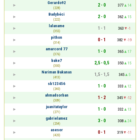
Gerardo92
2 - 0
377
14
(228)
Badybéci
2 - 0
362
15
(222)
lalaname
1 - 1
363
-1
(355)
pithon
0 - 1
382
-19
(314)
amarcord 77
1 - 0
365
17
(376)
bake7
2,5 - 0,5
350
15
(300)
Nariman Bakanas
1,5 - 1,5
345
5
(413)
sb123456
1 - 0
333
12
(240)
ahmadsorban
1 - 2
345
-12
(309)
juanitataylor
1 - 0
332
13
(271)
gabrielamez
3 - 0
308
24
(254)
asesor
0 - 1
319
-11
(420)