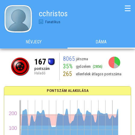
☰
cchristos
Fanatikus
NÉVJEGY
DÁMA
8065
játszma
167
35%
győzelem
(2856)
pontszám
265
Haladó
ellenfelek átlagos pontszáma
PONTSZÁM ALAKULÁSA