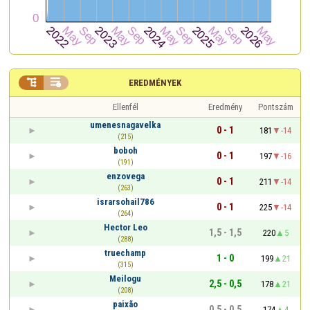


EREDMÉNYEK
Ellenfél
Eredmény
Pontszám
umenesnagavelka
0 - 1
181
-14
(215)
boboh
0 - 1
197
-16
(191)
enzovega
0 - 1
211
-14
(263)
israrsohail786
0 - 1
225
-14
(264)
Hector Leo
1,5 - 1,5
220
5
(288)
truechamp
1 - 0
199
21
(315)
Meilogu
2,5 - 0,5
178
21
(208)
paixão
0,5 - 0,5
174
4