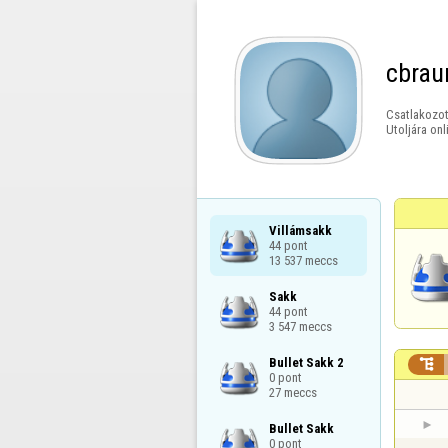
cbrau
Csatlakozot
Utoljára onl
Villámsakk

44 pont

13 537 meccs
Sakk

44 pont

3 547 meccs
Bullet Sakk 2


0 pont

27 meccs
Bullet Sakk

0 pont
