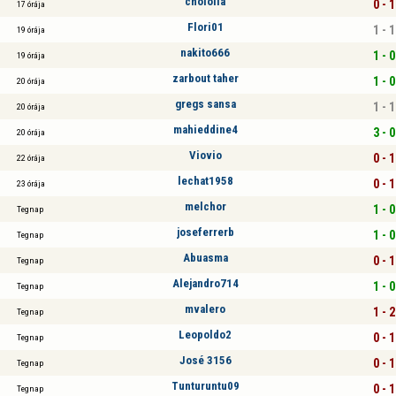
chololla
0 - 1
17 órája
Flori01
1 - 1
19 órája
nakito666
1 - 0
19 órája
zarbout taher
1 - 0
20 órája
gregs sansa
1 - 1
20 órája
mahieddine4
3 - 0
20 órája
Viovio
0 - 1
22 órája
lechat1958
0 - 1
23 órája
melchor
1 - 0
Tegnap
joseferrerb
1 - 0
Tegnap
Abuasma
0 - 1
Tegnap
Alejandro714
1 - 0
Tegnap
mvalero
1 - 2
Tegnap
Leopoldo2
0 - 1
Tegnap
José 3156
0 - 1
Tegnap
Tunturuntu09
0 - 1
Tegnap