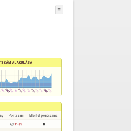
☰
TSZÁM ALAKULÁSA
ny
Pontszám
Ellenfél pontszáma
63
-19
0