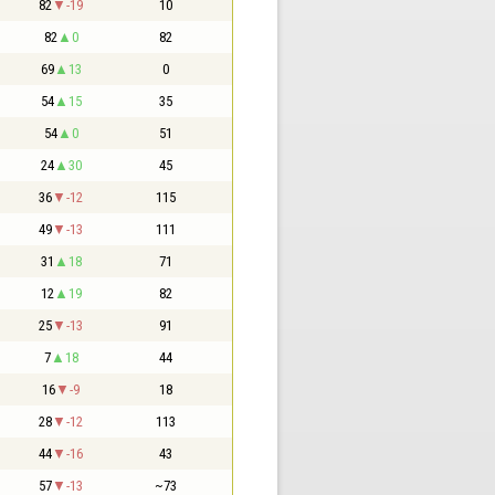
82
-19
10
82
0
82
69
13
0
54
15
35
54
0
51
24
30
45
36
-12
115
49
-13
111
31
18
71
12
19
82
25
-13
91
7
18
44
16
-9
18
28
-12
113
44
-16
43
57
-13
~73