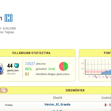
n
t:
4/26/2004
ine:
Tegnap
VILLÁMSAKK STATISZTIKA
PON
13537
játszma
44
46%
győzelem
(6165)
pontszám
83
Amatőr
ellenfelek átlagos pontszáma

EREDMÉNYEK
Ellenfél
Eredmé
Héctor_El_Grande
0 - 1
16 órája