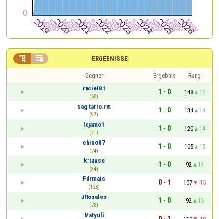


ERGEBNISSE
Gegner
Ergebnis
Rang
raciel81
1 - 0
148
12
(65)
sagitario.rm
1 - 0
134
14
(97)
lejamo1
1 - 0
120
14
(71)
chino87
1 - 0
105
15
(74)
kriause
1 - 0
92
13
(34)
Fdrmais
0 - 1
107
-15
(128)
JRosales
1 - 0
92
15
(78)
Matyuli
0 - 1
110
-18