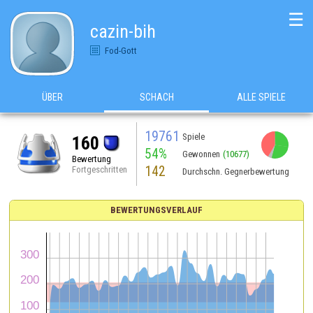
☰
cazin-bih
Fod-Gott
ÜBER
SCHACH
ALLE SPIELE
19761
Spiele
160
54%
Gewonnen
(10677)
Bewertung
142
Fortgeschritten
Durchschn. Gegnerbewertung
BEWERTUNGSVERLAUF