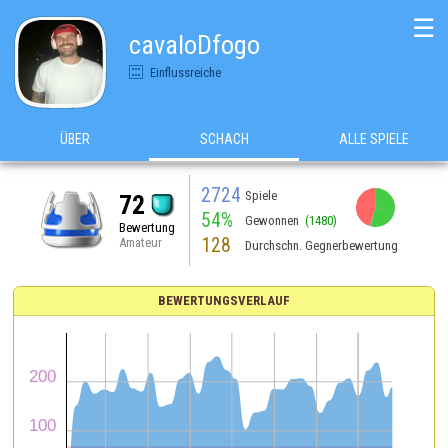
☰
cavaloDfogo
Einflussreiche
ÜBER
SCHACH
ALLE SPIELE
2724
Spiele
72
54%
Gewonnen
(1480)
Bewertung
128
Amateur
Durchschn. Gegnerbewertung
BEWERTUNGSVERLAUF