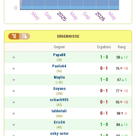


ERGEBNISSE
Gegner
Ergebnis
Rang
Papa88
1 - 0
58
14
(20)
Paolo64
0 - 1
76
-18
(36)
Maylin
1 - 0
67
9
(~23)
Goyano
0 - 1
77
-10
(206)
schach955
0 - 1
95
-18
(42)
taldeitali
0 - 1
98
-3
(466)
Eric56
1 - 0
84
14
(40)
osky-actor
1 - 0
65
19