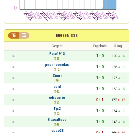


ERGEBNISSE
Gegner
Ergebnis
Rang
Pato1913
1 - 0
199
16
(189)
peon leonidas
1 - 0
186
13
(112)
Zimri
1 - 0
175
11
(70)
edid
1 - 0
160
15
(142)
edisaurio
0 - 1
177
-17
(157)
Tjs2
1 - 0
164
13
(102)
tlaxcalteca
1 - 0
148
16
(149)
lacco23
0 - 1
166
-18