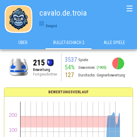
☰
cavalo.de.troia
Despot
ÜBER
BULLET-SCHACH 2
ALLE SPIELE
3537
Spiele
215
54%
Gewonnen
(1905)
Bewertung
127
Fortgeschritten
Durchschn. Gegnerbewertung
BEWERTUNGSVERLAUF