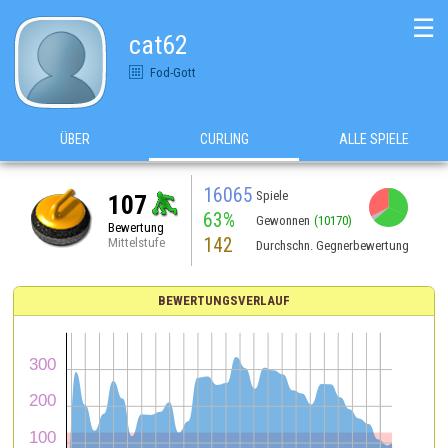
☰
cat62
Fod-Gott
ÜBER
CURLING
ALLE SPIELE
16065
Spiele
107
63%
Gewonnen
(10170)
Bewertung
142
Mittelstufe
Durchschn. Gegnerbewertung
BEWERTUNGSVERLAUF