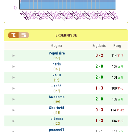


ERGEBNISSE
Gegner
Ergebnis
Rang
Populaire
0 - 2
114
-7
(158)
haris
2 - 0
107
9
(151)
2e3B
2 - 0
101
8
(98)
Jan85
1 - 3
109
-6
(142)
Awesome
2 - 0
102
8
(109)
Shorts98
0 - 3
114
-12
(118)
elbrena
1 - 3
134
-9
(120)
jessee61
1 - 1
132
2