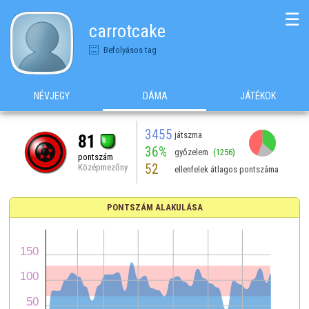
☰
carrotcake
Befolyásos tag
NÉVJEGY
DÁMA
JÁTÉKOK
3455
játszma
81
36%
győzelem
(1256)
pontszám
52
Középmezőny
ellenfelek átlagos pontszáma
PONTSZÁM ALAKULÁSA