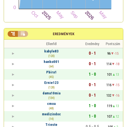


EREDMÉNYEK
Ellenfél
Eredmény
Pontszám
kabyle83
0 - 1
96
-15
(120)
hanko001
0 - 1
114
-18
(64)
Pbira1
1 - 0
101
13
(45)
Ernie123
0 - 1
116
-15
(128)
dama10mia
0 - 1
132
-16
(134)
cmoa
1 - 0
119
13
(48)
medizindoc
1 - 0
107
12
(14)
Trieste
0,5 - 0,5
105
2