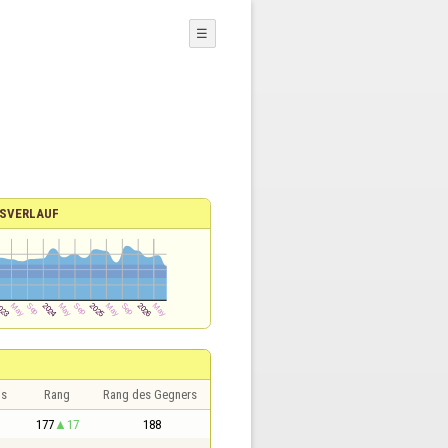
☰
SVERLAUF
is
Rang
Rang des Gegners
177
17
188