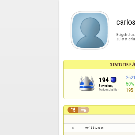
carlo
Beigetreten
Zuletzt onli
STATISTIK FÜ
262
194
50%
Bewertung
195
Fortgeschritten


vor 15 Stunden