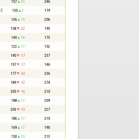
157
20
246
,5
155
2
179
136
19
206
158
-22
193
140
18
173
123
17
152
140
-17
237
157
-17
146
177
-20
236
189
-12
274
205
-16
210
188
17
209
203
-15
227
186
17
210
169
17
190
150
19
213