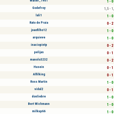
Walter_1901
1 - 0
Godefroy
1,5 - 1
lali1
1 - 0
Rato de Praia
0 - 2
joaofilho12
1 - 0
arquieve
1 - 0
inaciopintp
0 - 2
pelijas
0 - 1
manolo3232
0 - 2
Husein
0 - 1
Alfilking
0 - 1
Ross Martin
1 - 0
vidal2
0 - 1
donliebre
1 - 0
Bert Wichmann
1 - 0
milkup66
1 - 0