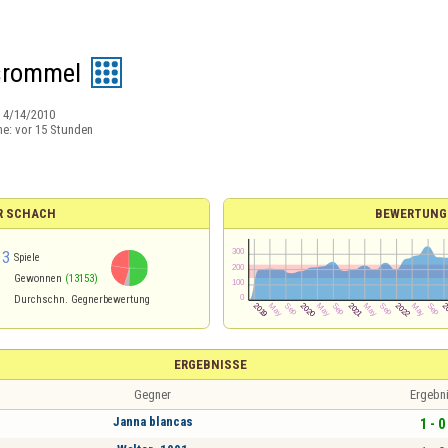
srommel
:
4/14/2010
ne:
vor 15 Stunden
R SCHACH
BEWERTUNG
13
Spiele
Gewonnen
(13153)
Durchschn. Gegnerbewertung
ERGEBNISSE
Gegner
Ergebn
Janna blancas
1 - 0