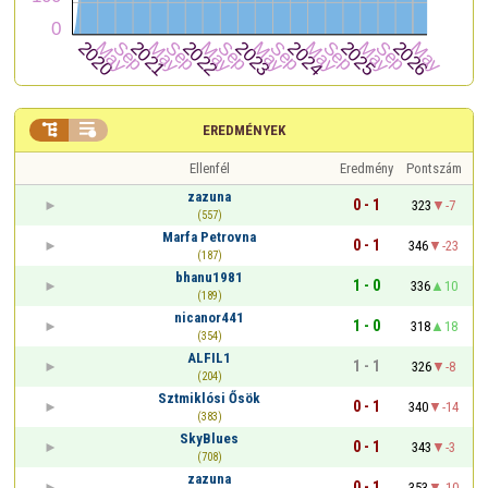


EREDMÉNYEK
Ellenfél
Eredmény
Pontszám
zazuna
0 - 1
323
-7
(557)
Marfa Petrovna
0 - 1
346
-23
(187)
bhanu1981
1 - 0
336
10
(189)
nicanor441
1 - 0
318
18
(354)
ALFIL1
1 - 1
326
-8
(204)
Sztmiklósi Ősök
0 - 1
340
-14
(383)
SkyBlues
0 - 1
343
-3
(708)
zazuna
0 - 1
353
-10