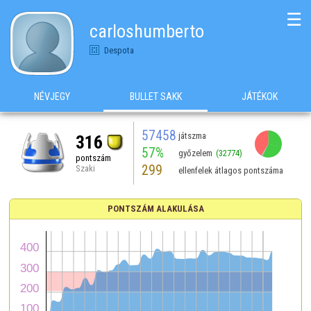
☰
carloshumberto
Despota
NÉVJEGY
BULLET SAKK
JÁTÉKOK
57458
játszma
316
57%
győzelem
(32774)
pontszám
299
Szaki
ellenfelek átlagos pontszáma
PONTSZÁM ALAKULÁSA