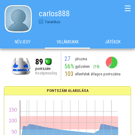
☰
carlos888
Fanatikus
NÉVJEGY
VILLÁMSAKK
JÁTÉKOK
27
játszma
89
56%
győzelem
(15)
pontszám
103
Középmezőny
ellenfelek átlagos pontszáma
PONTSZÁM ALAKULÁSA