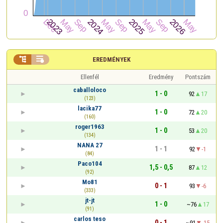


EREDMÉNYEK
Ellenfél
Eredmény
Pontszám
caballoloco
1 - 0
92
17
(123)
lacika77
1 - 0
72
20
(160)
roger1963
1 - 0
53
20
(134)
NANA 27
1 - 1
92
-1
(84)
Paco104
1,5 - 0,5
87
12
(92)
Mo81
0 - 1
93
-6
(333)
jt-jt
1 - 0
~76
17
(91)
carlos teso
0 - 1
~91
-15