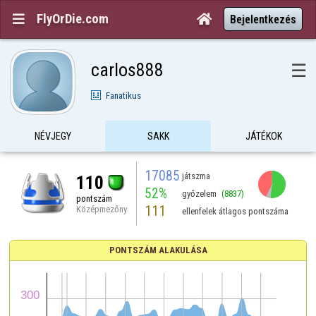
FlyOrDie.com


Bejelentkezés
carlos888
☰
Fanatikus
NÉVJEGY
SAKK
JÁTÉKOK
17085
játszma
110
52%
győzelem
(8837)
pontszám
111
Középmezőny
ellenfelek átlagos pontszáma
PONTSZÁM ALAKULÁSA