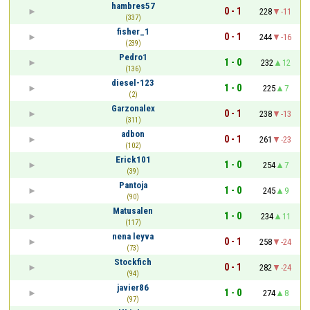
hambres57
0 - 1
228
-11
(337)
fisher_1
0 - 1
244
-16
(239)
Pedro1
1 - 0
232
12
(136)
diesel-123
1 - 0
225
7
(2)
Garzonalex
0 - 1
238
-13
(311)
adbon
0 - 1
261
-23
(102)
Erick101
1 - 0
254
7
(39)
Pantoja
1 - 0
245
9
(90)
Matusalen
1 - 0
234
11
(117)
nena leyva
0 - 1
258
-24
(73)
Stockfich
0 - 1
282
-24
(94)
javier86
1 - 0
274
8
(97)