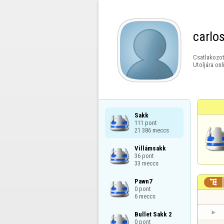
carlo
Csatlakozot
Utoljára onl
Sakk

111 pont

21 386 meccs
Villámsakk

36 pont

33 meccs
Pawn7


0 pont

6 meccs
Bullet Sakk 2

0 pont
