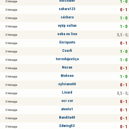
horchater
1 - 0
3 hónapja
sahara123
0 - 1
3 hónapja
cérbero
1 - 0
3 hónapja
eyüp sultan
1 - 0
3 hónapja
seba on line
0,5 - 0,
3 hónapja
Enriqueto
0 - 1
3 hónapja
Csurfi
1 - 0
3 hónapja
torredajustiça
1 - 0
3 hónapja
Nucae
0 - 1
3 hónapja
Mohsen
1 - 0
3 hónapja
sylviane60
0 - 1
3 hónapja
Linard
0,5 - 0,
3 hónapja
ocr cor
0 - 1
3 hónapja
atento1
0 - 1
3 hónapja
Bandita40
0 - 1
3 hónapja
Edwing53
0 - 1
3 hónapja