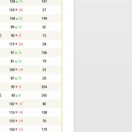
104
16
107
124
-20
37
104
20
199
89
15
62
5
93
-4
15
113
-20
28
97
16
106
81
16
79
100
-19
25
87
13
20
93
-6
334
5
85
8
263
102
-17
83
116
-14
158
135
-19
70
150
-15
179