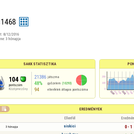
s1468
t:
8/12/2016
ine:
3 hónapja
SAKK STATISZTIKA
PO
21386
játszma
104
48%
győzelem
(10293)
pontszám
94
Középmezőny
ellenfelek átlagos pontszáma

EREDMÉNYEK
Ellenfél
Eredmén
siskici
0 - 1
3 hónapja