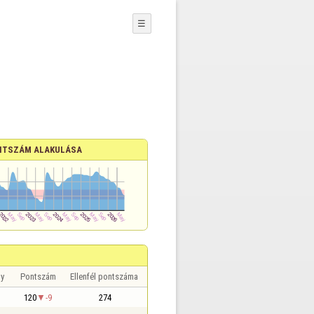
☰
NTSZÁM ALAKULÁSA
y
Pontszám
Ellenfél pontszáma
120
-9
274