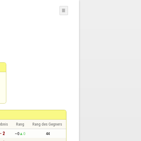
☰
ebnis
Rang
Rang des Gegners
- 2
~0
0
44