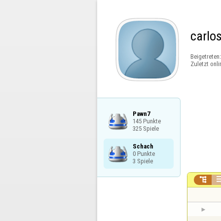
carlo
Beigetreten
Zuletzt onli
Pawn7

145 Punkte

325 Spiele
Schach

0 Punkte

3 Spiele
