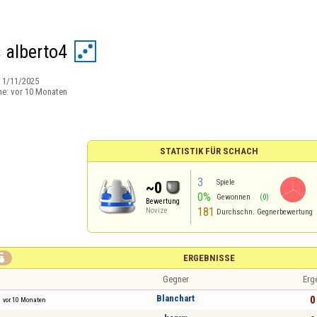
s alberto4
:
1/11/2025
ne:
vor 10 Monaten
STATISTIK FÜR SCHACH
3
Spiele
~0
0%
Gewonnen
(0)
Bewertung
181
Novize
Durchschn. Gegnerbewertung

ERGEBNISSE
Gegner
Erg
Blanchart
0 
vor 10 Monaten