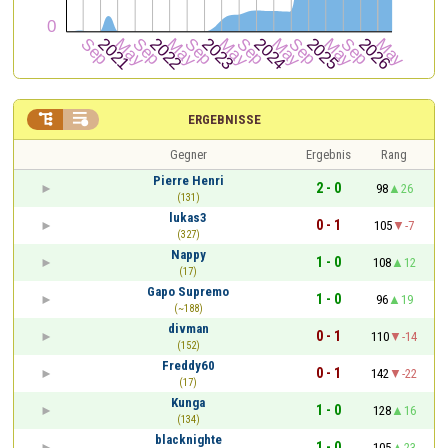


ERGEBNISSE
Gegner
Ergebnis
Rang
Pierre Henri
2 - 0
98
26
(131)
lukas3
0 - 1
105
-7
(327)
Nappy
1 - 0
108
12
(17)
Gapo Supremo
1 - 0
96
19
(~188)
divman
0 - 1
110
-14
(152)
Freddy60
0 - 1
142
-22
(17)
Kunga
1 - 0
128
16
(134)
blacknighte
1 - 0
105
23