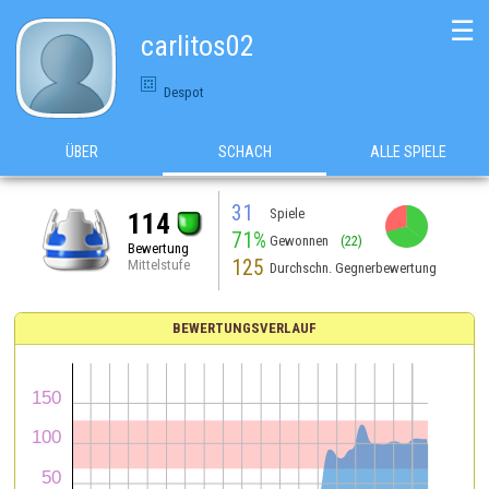
☰
carlitos02
Despot
ÜBER
SCHACH
ALLE SPIELE
31
Spiele
114
71%
Gewonnen
(22)
Bewertung
125
Mittelstufe
Durchschn. Gegnerbewertung
BEWERTUNGSVERLAUF