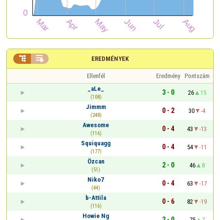


EREDMÉNYEK
Ellenfél
Eredmény
Pontszám
_aLe_
3 - 0
26
15
(108)
Jimmm
0 - 2
30
-4
(248)
Awesome
0 - 4
43
-13
(116)
Squiquagg
0 - 4
54
-11
(177)
Özcan
2 - 0
46
8
(51)
Niko7
0 - 4
63
-17
(44)
b-Attila
0 - 6
82
-19
(116)
Howie Ng
2 - 0
75
7