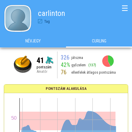
☰
carlinton
Tag
NÉVJEGY
CURLING
326
játszma
41
42%
győzelem
(137)
pontszám
76
Amatőr
ellenfelek átlagos pontszáma
PONTSZÁM ALAKULÁSA