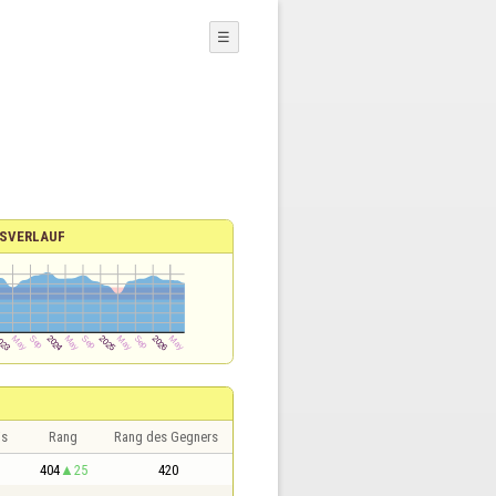
☰
SVERLAUF
is
Rang
Rang des Gegners
404
25
420