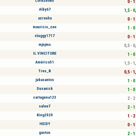
LordShoes
0 - 1
Alby67
1,5 - 0
azrouha
0 - 1
mauricio_zen
1 - 0
stuggy1717
0 - 1
mjnjmo
0,5 - 0
IL VINCITORE
1 - 0
Américo51
1,5 - 1
Tres_B
0,5 - 1
jubasantos
1 - 0
Dusanick
1 - 0
cartagena123
2 - 2
salee7
2 - 1
King2020
1 - 2
HEIDY
0 - 1
gaston
2 - 1