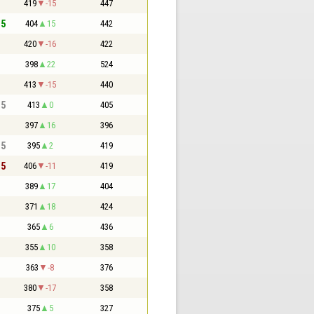
419
-15
447
,5
404
15
442
420
-16
422
398
22
524
413
-15
440
,5
413
0
405
397
16
396
,5
395
2
419
,5
406
-11
419
389
17
404
371
18
424
365
6
436
355
10
358
363
-8
376
380
-17
358
375
5
327