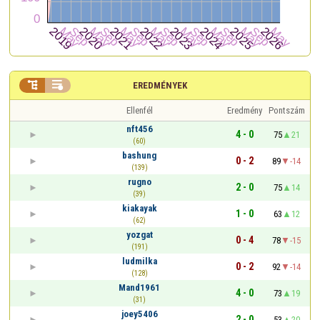


EREDMÉNYEK
Ellenfél
Eredmény
Pontszám
nft456
4 - 0
75
21
(60)
bashung
0 - 2
89
-14
(139)
rugno
2 - 0
75
14
(39)
kiakayak
1 - 0
63
12
(62)
yozgat
0 - 4
78
-15
(191)
ludmilka
0 - 2
92
-14
(128)
Mand1961
4 - 0
73
19
(31)
joey5406
2 - 0
53
20