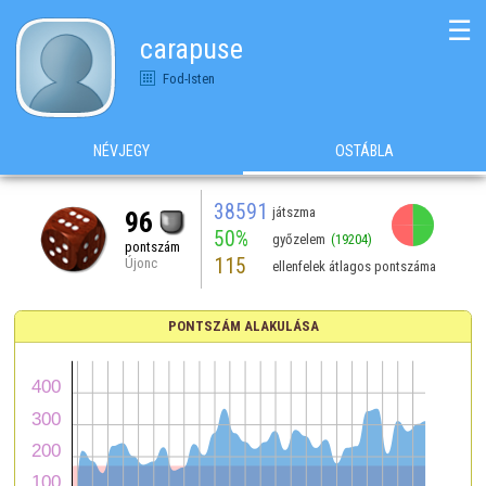
☰
carapuse
Fod-Isten
NÉVJEGY
OSTÁBLA
38591
játszma
96
50%
győzelem
(19204)
pontszám
115
Újonc
ellenfelek átlagos pontszáma
PONTSZÁM ALAKULÁSA