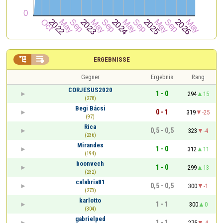


ERGEBNISSE
Gegner
Ergebnis
Rang
CORJESUS2020
1 - 0
294
15
(278)
Begi Bácsi
0 - 1
319
-25
(97)
Rica
0,5 - 0,5
323
-4
(236)
Mirandes
1 - 0
312
11
(194)
boonvech
1 - 0
299
13
(232)
calabria81
0,5 - 0,5
300
-1
(273)
karlotto
1 - 1
300
0
(304)
gabrielped
1 - 1
275
-4