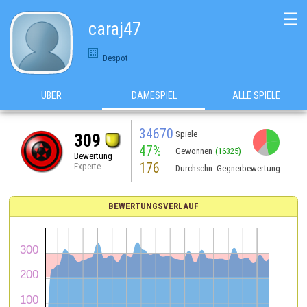
☰
caraj47
Despot
ÜBER
DAMESPIEL
ALLE SPIELE
34670
Spiele
309
47%
Gewonnen
(16325)
Bewertung
176
Experte
Durchschn. Gegnerbewertung
BEWERTUNGSVERLAUF