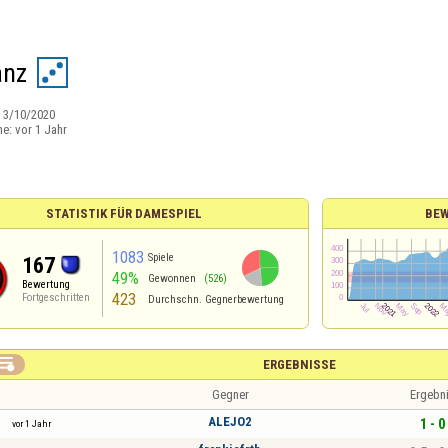
anz
:
3/10/2020
ne:
vor 1 Jahr
STATISTIK FÜR DAMESPIEL
BEW
1083
Spiele
167
49%
Gewonnen
(526)
Bewertung
423
Fortgeschritten
Durchschn. Gegnerbewertung

ERGEBNISSE
Gegner
Ergebn
ALEJO2
1 - 0
vor 1 Jahr