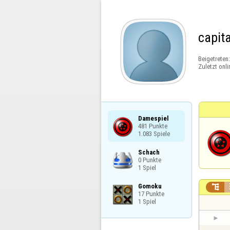
capit
Beigetreten
Zuletzt onli
Damespiel

481 Punkte

1.083 Spiele
Schach

0 Punkte

1 Spiel
Gomoku


17 Punkte

1 Spiel