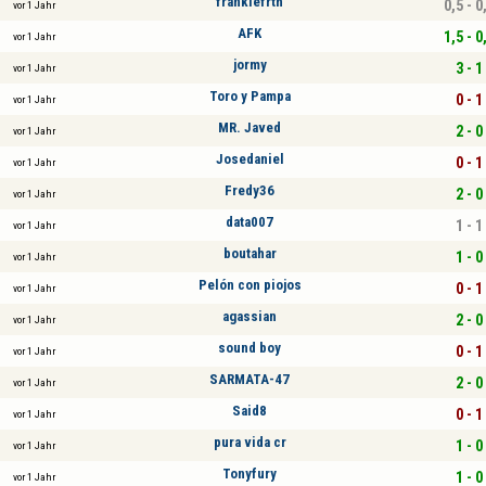
frankiefrth
0,5 - 0
vor 1 Jahr
AFK
1,5 - 0
vor 1 Jahr
jormy
3 - 1
vor 1 Jahr
Toro y Pampa
0 - 1
vor 1 Jahr
MR. Javed
2 - 0
vor 1 Jahr
Josedaniel
0 - 1
vor 1 Jahr
Fredy36
2 - 0
vor 1 Jahr
data007
1 - 1
vor 1 Jahr
boutahar
1 - 0
vor 1 Jahr
Pelón con piojos
0 - 1
vor 1 Jahr
agassian
2 - 0
vor 1 Jahr
sound boy
0 - 1
vor 1 Jahr
SARMATA-47
2 - 0
vor 1 Jahr
Said8
0 - 1
vor 1 Jahr
pura vida cr
1 - 0
vor 1 Jahr
Tonyfury
1 - 0
vor 1 Jahr