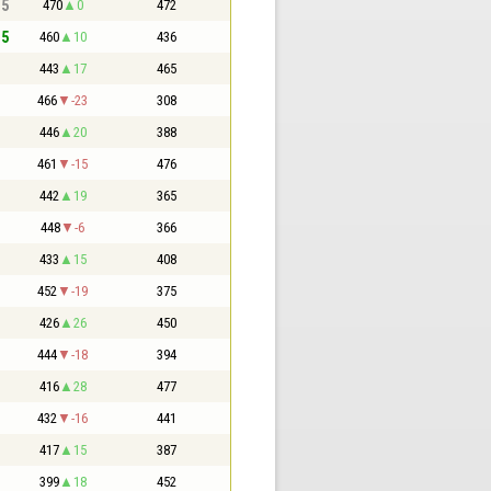
,5
470
0
472
,5
460
10
436
443
17
465
466
-23
308
446
20
388
461
-15
476
442
19
365
448
-6
366
433
15
408
452
-19
375
426
26
450
444
-18
394
416
28
477
432
-16
441
417
15
387
399
18
452