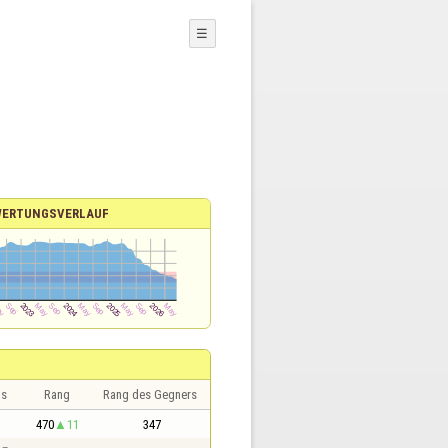
☰
ERTUNGSVERLAUF
is
Rang
Rang des Gegners
470
11
347