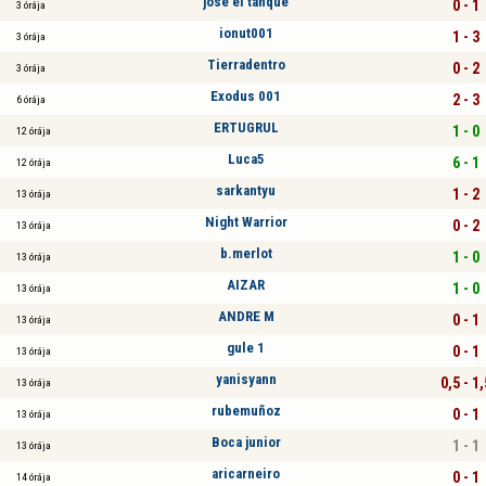
jose el tanque
0 - 1
3 órája
ionut001
1 - 3
3 órája
Tierradentro
0 - 2
3 órája
Exodus 001
2 - 3
6 órája
ERTUGRUL
1 - 0
12 órája
Luca5
6 - 1
12 órája
sarkantyu
1 - 2
13 órája
Night Warrior
0 - 2
13 órája
b.merlot
1 - 0
13 órája
AIZAR
1 - 0
13 órája
ANDRE M
0 - 1
13 órája
gule 1
0 - 1
13 órája
yanisyann
0,5 - 1,
13 órája
rubemuñoz
0 - 1
13 órája
Boca junior
1 - 1
13 órája
aricarneiro
0 - 1
14 órája