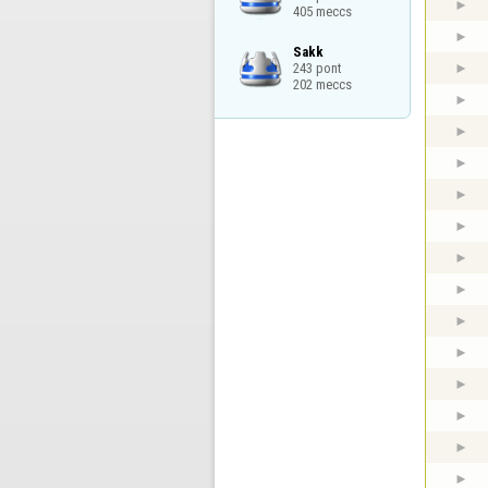
405 meccs
Sakk

243 pont

202 meccs