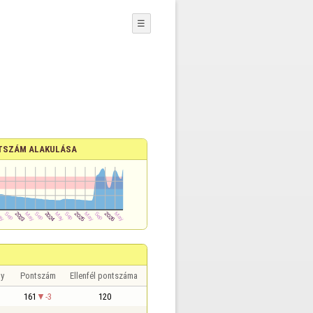
☰
TSZÁM ALAKULÁSA
y
Pontszám
Ellenfél pontszáma
161
-3
120