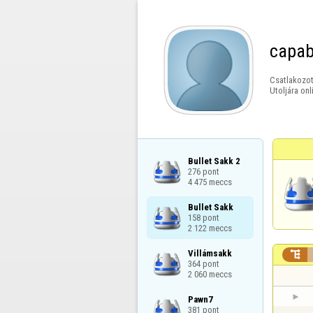
capab
Csatlakozot
Utoljára onl
Bullet Sakk 2

276 pont

4 475 meccs
Bullet Sakk

158 pont

2 122 meccs
Villámsakk


364 pont

2 060 meccs
Pawn7

381 pont
