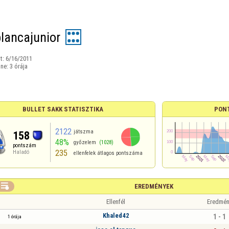
lancajunior
t:
6/16/2011
ine:
3 órája
BULLET SAKK STATISZTIKA
PON
2122
játszma
158
48%
győzelem
(1028)
pontszám
235
Haladó
ellenfelek átlagos pontszáma

EREDMÉNYEK
Ellenfél
Eredmén
Khaled42
1 - 1
1 órája