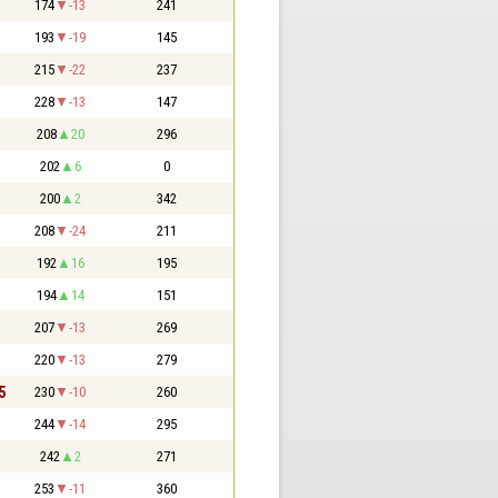
174
-13
241
193
-19
145
215
-22
237
228
-13
147
208
20
296
202
6
0
200
2
342
208
-24
211
192
16
195
194
14
151
207
-13
269
220
-13
279
5
230
-10
260
244
-14
295
242
2
271
253
-11
360