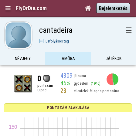
FlyOrDie.com


Bejelentkezés
cantadeira
☰
Befolyásos tag
NÉVJEGY
AMŐBA
JÁTÉKOK
4309
játszma
0
45%
győzelem
(1946)
pontszám
23
Újonc
ellenfelek átlagos pontszáma
PONTSZÁM ALAKULÁSA