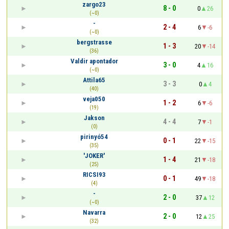
zargo23
8 - 0
0
26
(~0)
-
2 - 4
6
-6
(~0)
bergstrasse
1 - 3
20
-14
(36)
Valdir apontador
3 - 0
4
16
(~0)
Attila65
3 - 3
0
4
(40)
veja050
1 - 2
6
-6
(19)
Jakson
4 - 4
7
-1
(0)
pirinyó54
0 - 1
22
-15
(35)
'JOKER'
1 - 4
21
-18
(25)
RICSI93
0 - 1
49
-18
(4)
-
2 - 0
37
12
(~0)
Navarra
2 - 0
12
25
(32)