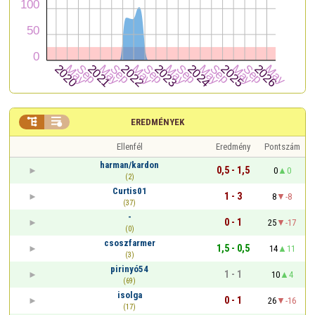


EREDMÉNYEK
Ellenfél
Eredmény
Pontszám
harman/kardon
0,5 - 1,5
0
0
(2)
Curtis01
1 - 3
8
-8
(37)
-
0 - 1
25
-17
(0)
csoszfarmer
1,5 - 0,5
14
11
(3)
pirinyó54
1 - 1
10
4
(69)
isolga
0 - 1
26
-16
(17)