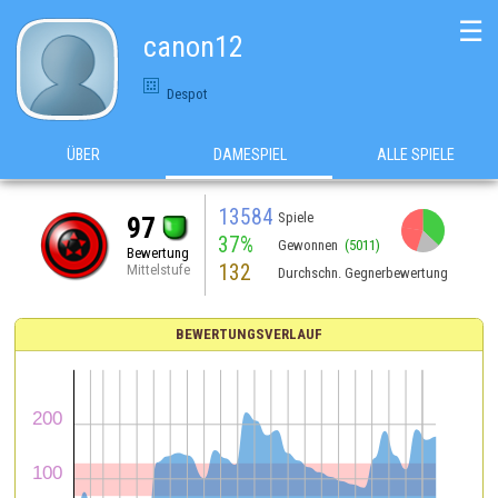
☰
canon12
Despot
ÜBER
DAMESPIEL
ALLE SPIELE
13584
Spiele
97
37%
Gewonnen
(5011)
Bewertung
132
Mittelstufe
Durchschn. Gegnerbewertung
BEWERTUNGSVERLAUF