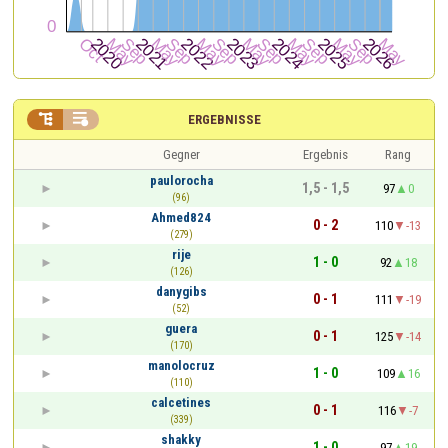


ERGEBNISSE
Gegner
Ergebnis
Rang
paulorocha
1,5 - 1,5
97
0
(96)
Ahmed824
0 - 2
110
-13
(279)
rije
1 - 0
92
18
(126)
danygibs
0 - 1
111
-19
(52)
guera
0 - 1
125
-14
(170)
manolocruz
1 - 0
109
16
(110)
calcetines
0 - 1
116
-7
(339)
shakky
1 - 0
97
19