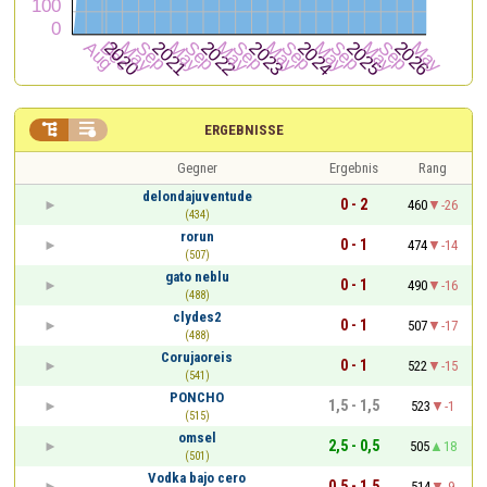


ERGEBNISSE
Gegner
Ergebnis
Rang
delondajuventude
0 - 2
460
-26
(434)
rorun
0 - 1
474
-14
(507)
gato neblu
0 - 1
490
-16
(488)
clydes2
0 - 1
507
-17
(488)
Corujaoreis
0 - 1
522
-15
(541)
PONCHO
1,5 - 1,5
523
-1
(515)
omsel
2,5 - 0,5
505
18
(501)
Vodka bajo cero
0,5 - 1,5
514
-9