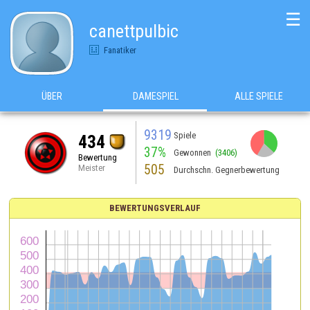
☰
canettpulbic
Fanatiker
ÜBER
DAMESPIEL
ALLE SPIELE
9319
Spiele
434
37%
Gewonnen
(3406)
Bewertung
505
Meister
Durchschn. Gegnerbewertung
BEWERTUNGSVERLAUF