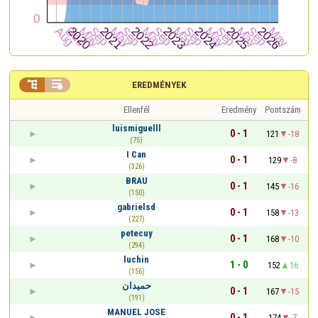


EREDMÉNYEK
Ellenfél
Eredmény
Pontszám
luismiguelll
0 - 1
121
-18
(75)
I Can
0 - 1
129
-8
(326)
BRAU
0 - 1
145
-16
(150)
gabrielsd
0 - 1
158
-13
(227)
petecuy
0 - 1
168
-10
(294)
luchin
1 - 0
152
16
(156)
حميدان
0 - 1
167
-15
(191)
MANUEL JOSE
0 - 1
174
-7