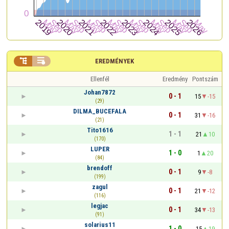


EREDMÉNYEK
Ellenfél
Eredmény
Pontszám
Johan7872
0 - 1
15
-15
(29)
DILMA_BUCEFALA
0 - 1
31
-16
(21)
Tito1616
1 - 1
21
10
(170)
LUPER
1 - 0
1
20
(84)
brendoff
0 - 1
9
-8
(199)
zagul
0 - 1
21
-12
(116)
legjac
0 - 1
34
-13
(91)
solarius11
1 - 0
15
19