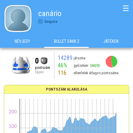
☰
canário
Despota
NÉVJEGY
BULLET SAKK 2
JÁTÉKOK
14289
játszma
0
46%
győzelem
(6620)
pontszám
116
Újonc
ellenfelek átlagos pontszáma
PONTSZÁM ALAKULÁSA