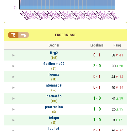


ERGEBNISSE
Gegner
Ergebnis
Rang
Brg2
0 - 1
58
-11
(163)
Guilherme02
3 - 0
30
28
(24)
foenix
0 - 1
44
-14
(81)
atomas59
0 - 1
60
-16
(57)
bernardo
1 - 0
41
19
(104)
psarracino
1 - 0
26
15
(5)
telapu
1 - 0
9
17
(29)
lucho8
0 - 1
19
-10