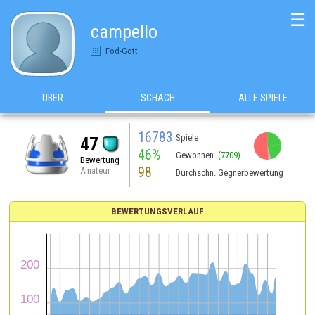
☰
campello
Fod-Gott
ÜBER
SCHACH
ALLE SPIELE
16783
Spiele
47
46%
Gewonnen
(7709)
Bewertung
98
Amateur
Durchschn. Gegnerbewertung
BEWERTUNGSVERLAUF