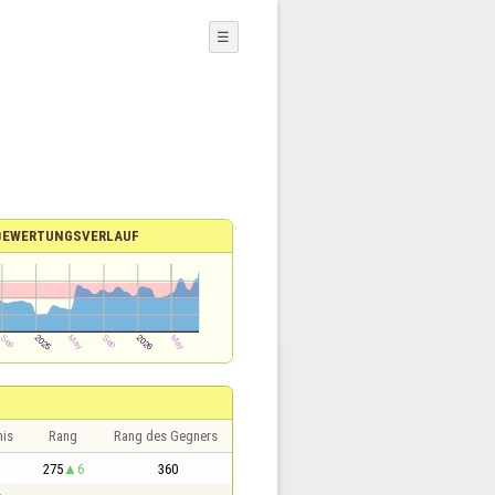
☰
BEWERTUNGSVERLAUF
nis
Rang
Rang des Gegners
1
275
6
360