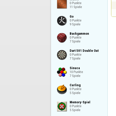
0 Punkte

11 Spiele
Go

0 Punkte

9 Spiele
Backgammon

0 Punkte

7 Spiele
Dart 501 Double Out

0 Punkte

7 Spiele
Sinuca

10 Punkte

7 Spiele
Curling

0 Punkte

5 Spiele
Memory-Spiel

0 Punkte

5 Spiele