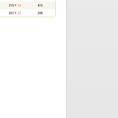
1
315
-12
415
1
337
-22
209