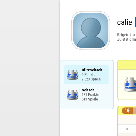
calie
Beigetreten
Zuletzt onli
Blitzschach

2 Punkte

2.523 Spiele
Schach

181 Punkte

613 Spiele
