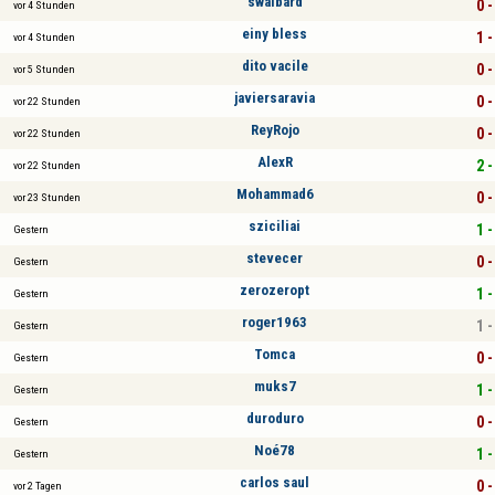
swalbard
0 -
vor 4 Stunden
einy bless
1 -
vor 4 Stunden
dito vacile
0 -
vor 5 Stunden
javiersaravia
0 -
vor 22 Stunden
ReyRojo
0 -
vor 22 Stunden
AlexR
2 -
vor 22 Stunden
Mohammad6
0 -
vor 23 Stunden
sziciliai
1 -
Gestern
stevecer
0 -
Gestern
zerozeropt
1 -
Gestern
roger1963
1 -
Gestern
Tomca
0 -
Gestern
muks7
1 -
Gestern
duroduro
0 -
Gestern
Noé78
1 -
Gestern
carlos saul
0 -
vor 2 Tagen