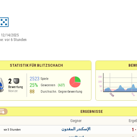
:
12/14/2025
ne:
vor 6 Stunden
STATISTIK FÜR BLITZSCHACH
BEW
2523
Spiele
2
25%
Gewonnen
(627)
Bewertung
88
Novize
Durchschn. Gegnerbewertung

ERGEBNISSE
Gegner
Erge
الإسكندر المقدون
1 -
vor 3 Stunden