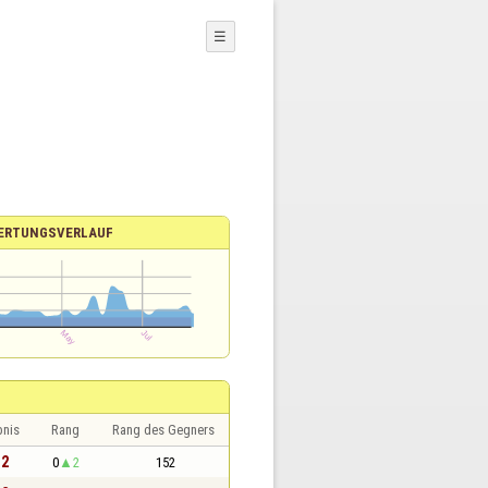
☰
ERTUNGSVERLAUF
bnis
Rang
Rang des Gegners
 2
0
2
152