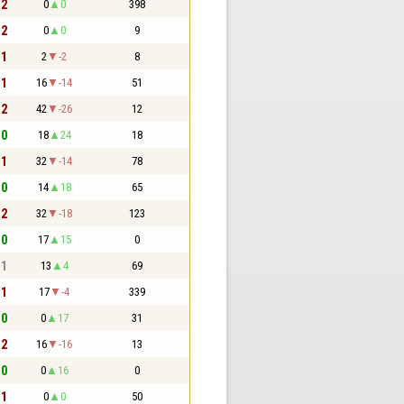
 2
0
0
398
 2
0
0
9
 1
2
-2
8
 1
16
-14
51
 2
42
-26
12
 0
18
24
18
 1
32
-14
78
 0
14
18
65
 2
32
-18
123
 0
17
15
0
 1
13
4
69
 1
17
-4
339
 0
0
17
31
 2
16
-16
13
 0
0
16
0
 1
0
0
50