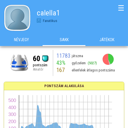
☰
calella1
Fanatikus
NÉVJEGY
SAKK
JÁTÉKOK
11783
játszma
60
43%
győzelem
(5027)
pontszám
167
Amatőr
ellenfelek átlagos pontszáma
PONTSZÁM ALAKULÁSA