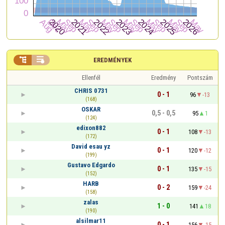


EREDMÉNYEK
Ellenfél
Eredmény
Pontszám
CHRIS 0731
0 - 1
96
-13
(168)
OSKAR
0,5 - 0,5
95
1
(124)
edixon882
0 - 1
108
-13
(172)
David esau yz
0 - 1
120
-12
(199)
Gustavo Edgardo
0 - 1
135
-15
(152)
HARB
0 - 2
159
-24
(158)
zalas
1 - 0
141
18
(190)
alsilmar11
0 - 1
156
-15