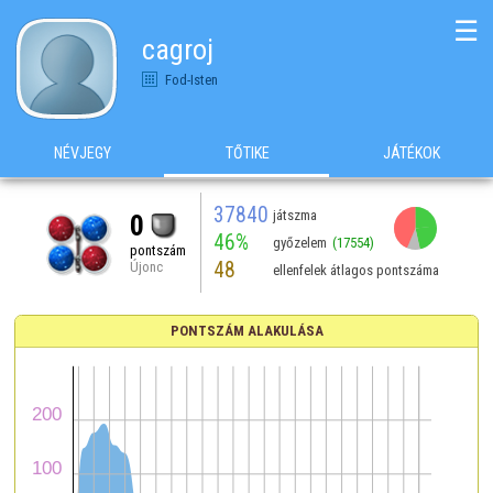
☰
cagroj
Fod-Isten
NÉVJEGY
TŐTIKE
JÁTÉKOK
37840
játszma
0
46%
győzelem
(17554)
pontszám
48
Újonc
ellenfelek átlagos pontszáma
PONTSZÁM ALAKULÁSA