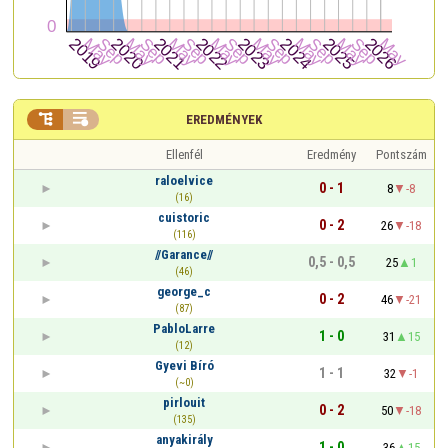


EREDMÉNYEK
Ellenfél
Eredmény
Pontszám
raloelvice
0 - 1
8
-8
(16)
cuistoric
0 - 2
26
-18
(116)
//Garance//
0,5 - 0,5
25
1
(46)
george_c
0 - 2
46
-21
(87)
PabloLarre
1 - 0
31
15
(12)
Gyevi Bíró
1 - 1
32
-1
(~0)
pirlouit
0 - 2
50
-18
(135)
anyakirály
1 - 0
36
15